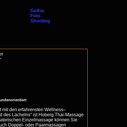
Gothic
Foto
Shooting
er
r
undenorientiert
dt mit den erfahrensten Wellness–
nd des Lächelns“ ist Hoberg Thai-Massage
igatorischen Einzelmassage können Sie
 auch Doppel- oder Paarmassagen