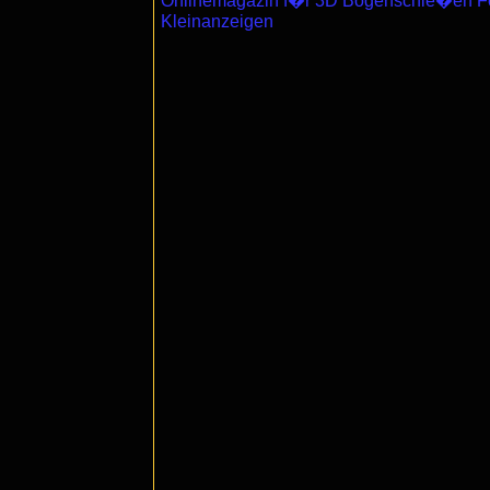
Onlinemagazin f�r 3D Bogenschie�en Fot
Kleinanzeigen