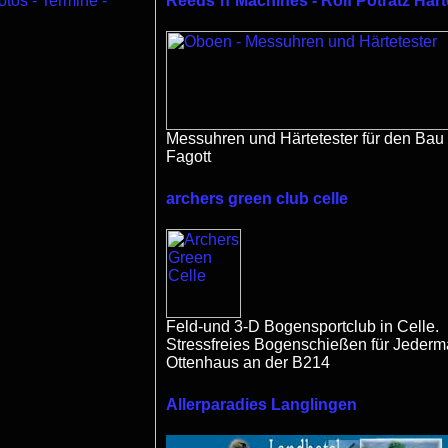
Reeds`n`Machines - Rolf Potratz Härt
os - Termine -
Messuhren und Härtetester für den Bau 
Fagott
archers green club celle
Feld-und 3-D Bogensportclub in Celle.
Stressfreies Bogenschießen für Jederm
Ottenhaus an der B214
Allerparadies Langlingen