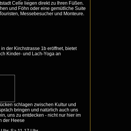
stadt Celle liegen direkt zu Ihren Füßen.
en und Föhn oder eine gemütliche Suite
r Touristen, Messebesucher und Monteure.
n der Kirchstrasse 1b eröffnet, bietet
ch Kinder- und Lach-Yoga an
rücken schlagen zwischen Kultur und
spräch bringen und natürlich auch uns
in, uns zu entdecken - nicht nur hier im
in der Heese
 Uhr, Sa 11-17 Uhr