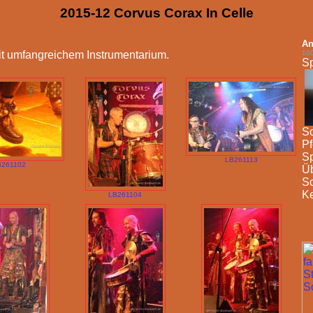
2015-12 Corvus Corax In Celle
An
mit umfangreichem Instrumentarium.
10
Sp
Sc
Pf
Sp
LB261113
B261102
Üb
Sc
Ke
LB261104