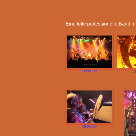
Eine tolle professionelle Band 
LB261092
L
LB261124