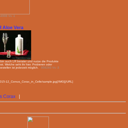
4998 Vs -1
R Aloe Vera
 bin auch LR berater und nutze die Produkte
bst. Welche seht ihr hier. Probieren oder
bestellen ist jederzeit möglich.
856293 Vs -3
e/2015-12_Corvus_Corax_in_Celle/sample.jpg[/IMG][/URL]
s Corax
|