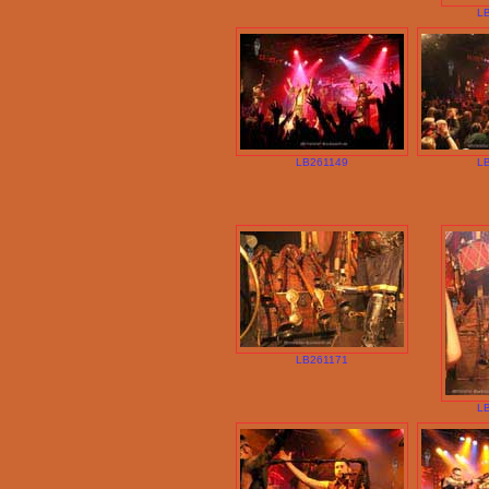
L
LB261149
L
LB261171
L