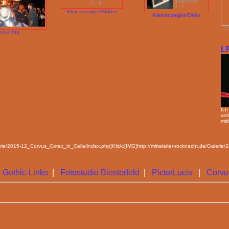
goldeffekt
5,- €
3,- €
Kleinanzeigen/Möbel
Kleinanzeigen/Deko
75
B261203
L
Ich
sel
mit
lerie/2015-12_Corvus_Corax_in_Celle/index.php]Klick:[IMG]http://mittelalter-rocknacht.de/Galeri
|
Gothic-Links
|
Fotostudio Biesterfeld
|
PictorLucis
|
Corvu