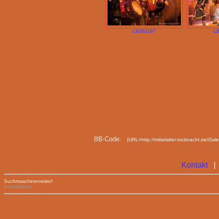
LB261197
L
BB-Code:
[URL=http://mittelalter-rocknacht.de/Ga
Kontakt
Suchmaschinenreiter!
Konzertfotos