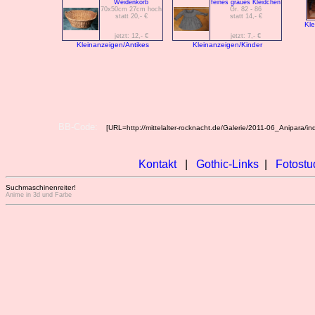
Weidenkorb
feines graues Kleidchen
70x50cm 27cm hoch
Gr. 82 - 86
statt 20,- €
statt 14,- €
Kle
jetzt: 12,- €
jetzt: 7,- €
Kleinanzeigen/Antikes
Kleinanzeigen/Kinder
BB-Code:
[URL=http://mittelalter-rocknacht.de/Galerie/2011-06_Anipara/in
Kontakt
|
Gothic-Links
|
Fotostu
Suchmaschinenreiter!
Anime in 3d und Farbe