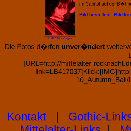
im Capitol auf der B�hn
Bild bestellen
Bild k
LB417009 - Voriges
Die Fotos d�rfen
unver�ndert
weiterve
[URL=http://mittelalter-rocknacht
link=LB417037]Klick:[IMG]http:/
10_Autumn_Ball/
Kontakt
|
Gothic-Link
Mittelalter-Links
|
M