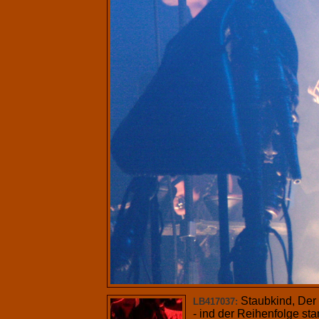
Staubkind, Der
LB417037:
- ind der Reihenfolge st