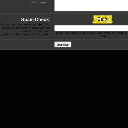
Infos, Fragen ...
Spam Check:
Namen der Internetzeitung f�r Celle,
Namen der Stadt(siehe Bild) oder das
Autokennzeichen ein:
Lesen sie den Text links bitte / code word is in picture
iv geht auch der Name des Fotografen
s.v.p.