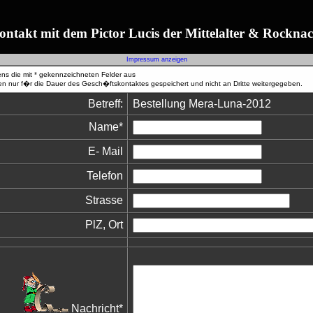
ontakt mit dem Pictor Lucis der Mittelalter & Rocknac
Impressum anzeigen
tens die mit * gekennzeichneten Felder aus
n nur f�r die Dauer des Gesch�ftskontaktes gespeichert und nicht an Dritte weitergegeben.
Betreff:
Bestellung Mera-Luna-2012
Name*
E- Mail
Telefon
Strasse
PlZ, Ort
Nachricht*