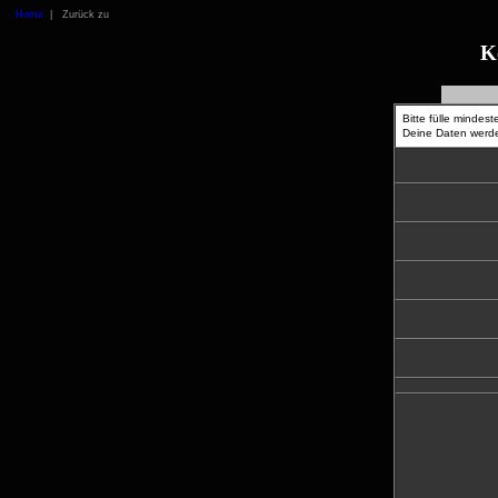
Home
| Zurück zu
K
Bitte fülle mindes
Deine Daten werde